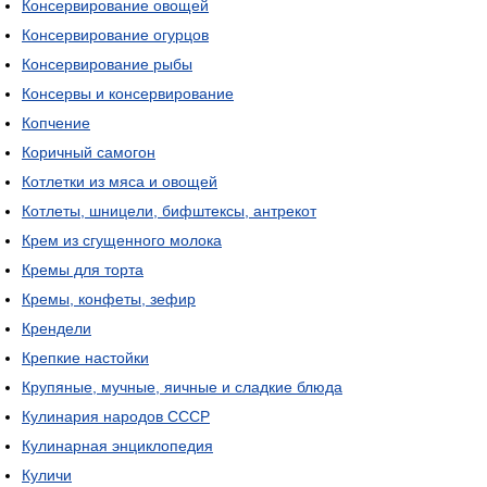
Консервирование овощей
Консервирование огурцов
Консервирование рыбы
Консервы и консервирование
Копчение
Коричный самогон
Котлетки из мяса и овощей
Котлеты, шницели, бифштексы, антрекот
Крем из сгущенного молока
Кремы для торта
Кремы, конфеты, зефир
Крендели
Крепкие настойки
Крупяные, мучные, яичные и сладкие блюда
Кулинария народов СССР
Кулинарная энциклопедия
Куличи