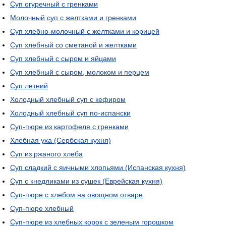
Суп огуречный с гренками
Молочный суп с желтками и гренками
Суп хлебно-молочный с желтками и корицей
Суп хлебный со сметаной и желтками
Суп хлебный с сыром и яйцами
Суп хлебный с сыром, молоком и перцем
Суп летний
Холодный хлебный суп с кефиром
Холодный хлебный суп по-испански
Суп-пюре из картофеля с гренками
Хлебная уха (Сербская кухня)
Суп из ржаного хлеба
Суп сладкий с яичными хлопьями (Испанская кухня)
Суп с кнедликами из сушек (Еврейская кухня)
Суп-пюре с хлебом на овощном отваре
Суп-пюре хлебный
Суп-пюре из хлебных корок с зеленым горошком