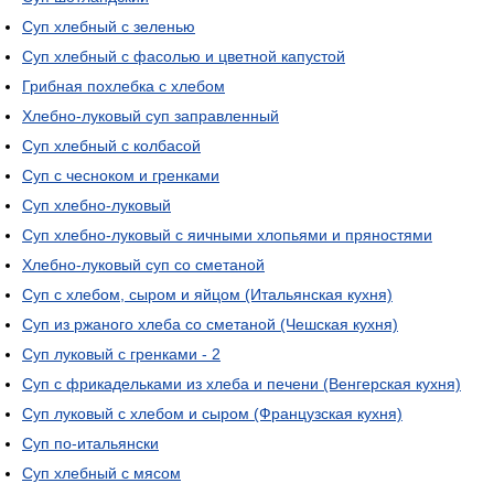
Суп хлебный с зеленью
Суп хлебный с фасолью и цветной капустой
Грибная похлебка с хлебом
Хлебно-луковый суп заправленный
Суп хлебный с колбасой
Суп с чесноком и гренками
Суп хлебно-луковый
Суп хлебно-луковый с яичными хлопьями и пряностями
Хлебно-луковый суп со сметаной
Суп с хлебом, сыром и яйцом (Итальянская кухня)
Суп из ржаного хлеба со сметаной (Чешская кухня)
Суп луковый с гренками - 2
Суп с фрикадельками из хлеба и печени (Венгерская кухня)
Суп луковый с хлебом и сыром (Французская кухня)
Суп по-итальянски
Суп хлебный с мясом