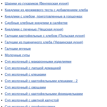
Шарики из сухариков (Венгерская кухня)
Кнедлики из дрожжевого теста с добавлением хлеба
Кнедлики с хлебом, приготовленные в горшочках
Сдобные хлебные кнедлики в салфетке
Кнедлики с печенью (Чешская кухня)
Галушки картофельные с хлебом (Польская кухня)
Галушки из пшеничного хлеба (Украинская кухня)
Галушки мучные
Молочные супы
Суп молочный с макаронными изделиями
Суп молочный с лапшой домашней
Суп молочный с клецками
Суп молочный с картофельными клецками - 2
Суп молочный с овощами
Суп молочный с картофельными фрикадельками
Суп молочный с цветной капустой
Суп молочный с профитролями