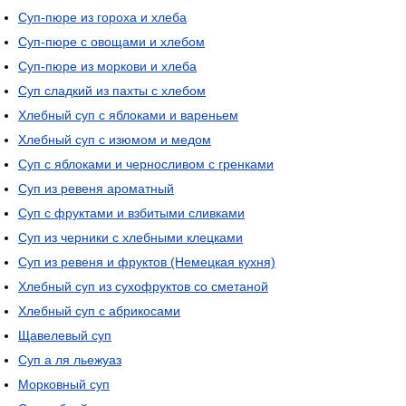
Суп-пюре из гороха и хлеба
Суп-пюре с овощами и хлебом
Суп-пюре из моркови и хлеба
Суп сладкий из пахты с хлебом
Хлебный суп с яблоками и вареньем
Хлебный суп с изюмом и медом
Суп с яблоками и черносливом с гренками
Суп из ревеня ароматный
Суп с фруктами и взбитыми сливками
Суп из черники с хлебными клецками
Суп из ревеня и фруктов (Немецкая кухня)
Хлебный суп из сухофруктов со сметаной
Хлебный суп с абрикосами
Щавелевый суп
Суп а ля льежуаз
Морковный суп