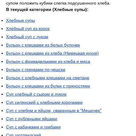
супом положить кубики слегка подсушенного хлеба.
В текущей категории (Хлебные супы):
Хлебные супы
Хлебный суп из корок
Хлебный суп с луком
Бульон с клецками из белых булочек
Бульон с клецками из хлеба (Немецкая кухня)
Бульон с фрикадельками из хлеба и мяса
Бульон с гренками по-чешски
Бульон с хлебными клецками на сметане
Бульон с клецками из булки с пряностями
Суп хлебный с сыром и луком
Суп селянский с хлебными корочками
Суп с хлебом и яйцом, сваренным в "Мешочек"
Суп с рублеными яйцами
Суп с кабачками и грибами
Суп шотландский