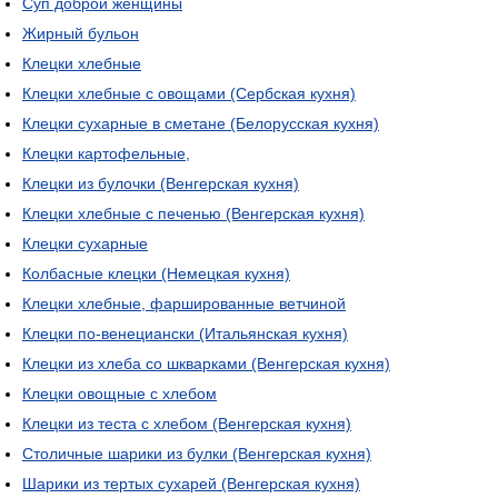
Суп доброй женщины
Жирный бульон
Клецки хлебные
Клецки хлебные с овощами (Сербская кухня)
Клецки сухарные в сметане (Белорусская кухня)
Клецки картофельные,
Клецки из булочки (Венгерская кухня)
Клецки хлебные с печенью (Венгерская кухня)
Клецки сухарные
Колбасные клецки (Немецкая кухня)
Клецки хлебные, фаршированные ветчиной
Клецки по-венециански (Итальянская кухня)
Клецки из хлеба со шкварками (Венгерская кухня)
Клецки овощные с хлебом
Клецки из теста с хлебом (Венгерская кухня)
Столичные шарики из булки (Венгерская кухня)
Шарики из тертых сухарей (Венгерская кухня)