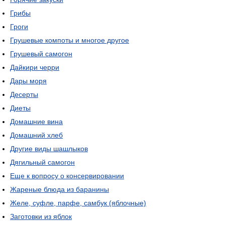
Грибы
Гроги
Грушевые компоты и многое другое
Грушевый самогон
Дайкири черри
Дары моря
Десерты
Диеты
Домашние вина
Домашний хлеб
Другие виды шашлыков
Дягильный самогон
Еще к вопросу о консервировании
Жареные блюда из баранины
Желе, суфле, парфе, самбук (яблочные)
Заготовки из яблок